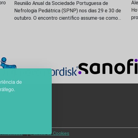
bro
Ale
Reunião Anual da Sociedade Portuguesa de
Hot
Nefrologia Pediátrica (SPNP) nos dias 29 e 30 de
pro
outubro. O encontro científico assume-se como…
riência de
tráfego.
3H, esc. 37
 Privacidade
Política de Cookies