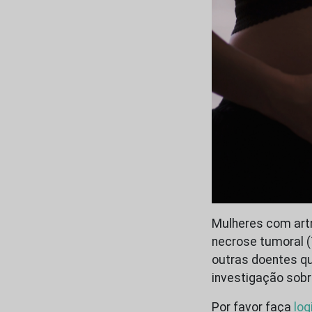
Mulheres com artr
necrose tumoral (
outras doentes q
investigação sobr
Por favor faça
log