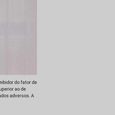
ibidor do fator de
uperior ao de
ados adversos. A