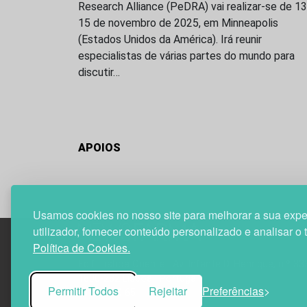
Research Alliance (PeDRA) vai realizar-se de 13
15 de novembro de 2025, em Minneapolis
(Estados Unidos da América). Irá reunir
especialistas de várias partes do mundo para
discutir…
APOIOS
Usamos cookies no nosso site para melhorar a sua expe
utilizador, fornecer conteúdo personalizado e analisar o 
Política de Cookies.
Edif. Lisboa Oriente | Av. Infante D. Henrique, n.º 33
1800-282 Lisboa | Portugal
Permitir Todos
Rejeitar
Preferências
21 850 40 65