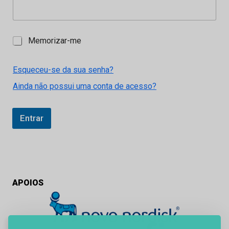
M
Memorizar-me
e
m
o
Esqueceu-se da sua senha?
r
Ainda não possui uma conta de acesso?
i
z
a
r
Entrar
-
m
e
APOIOS