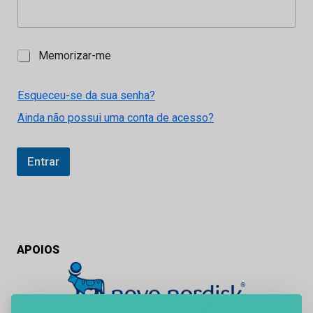
M
Memorizar-me
e
m
o
Esqueceu-se da sua senha?
r
Ainda não possui uma conta de acesso?
i
z
a
r
Entrar
-
m
e
APOIOS