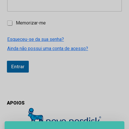
M
Memorizar-me
e
m
o
Esqueceu-se da sua senha?
r
Ainda não possui uma conta de acesso?
i
z
a
r
Entrar
-
m
e
APOIOS