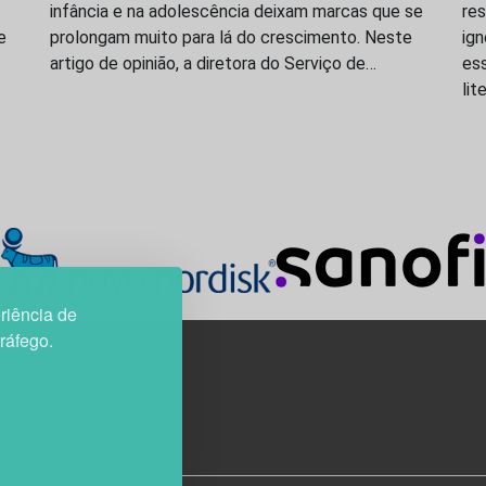
infância e na adolescência deixam marcas que se
res
e
prolongam muito para lá do crescimento. Neste
ig
artigo de opinião, a diretora do Serviço de…
es
lit
riência de
tráfego.
3H, esc. 37