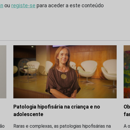
in
ou
registe-se
para aceder a este conteúdo
Patologia hipofisária na criança e no
Ob
adolescente
fa
ção
Raras e complexas, as patologias hipofisárias na
A o