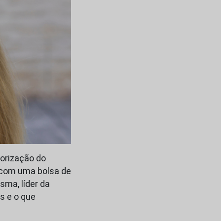
orização do
o com uma bolsa de
sma, líder da
s e o que