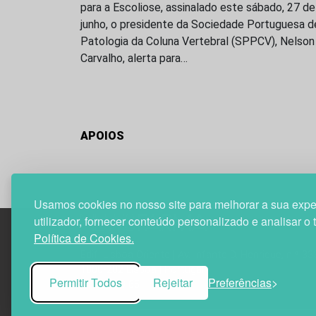
para a Escoliose, assinalado este sábado, 27 de
junho, o presidente da Sociedade Portuguesa d
Patologia da Coluna Vertebral (SPPCV), Nelson
Carvalho, alerta para…
APOIOS
Usamos cookies no nosso site para melhorar a sua expe
utilizador, fornecer conteúdo personalizado e analisar o 
Política de Cookies.
Edif. Lisboa Oriente | Av. Infante D. Henrique, n.º 33
1800-282 Lisboa | Portugal
Permitir Todos
Rejeitar
Preferências
21 850 40 65