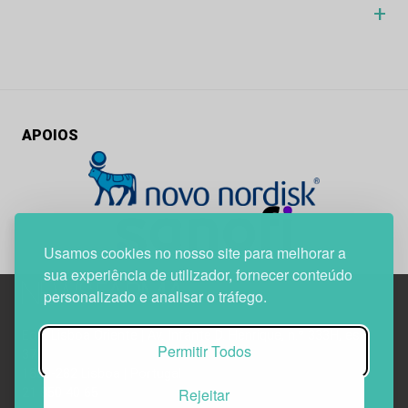
+
APOIOS
Usamos cookies no nosso site para melhorar a
sua experiência de utilizador, fornecer conteúdo
personalizado e analisar o tráfego.
Edif. Lisboa Oriente | Av. Infante D. Henrique, n.º 333H, esc.
Permitir Todos
37
1800-282 Lisboa | Portugal
Rejeitar
21 850 40 65