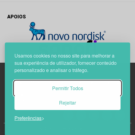
APOIOS
Usamos cookies no nosso site para melhorar a
sua experiência de utilizador, fornecer conteúdo
personalizado e analisar o tráfego.
Edif. Lisboa Oriente | Av. Infante D. Henrique, n.º 333H, esc.
Permitir Todos
37
1800-282 Lisboa | Portugal
Rejeitar
21 850 40 65
Preferências
© 2026 Todos os Direitos Reservados.
Política de