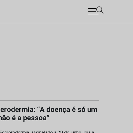
lerodermia: “A doença é só um
não é a pessoa”
sclerodermia, assinalado a 29 de junho, leia a