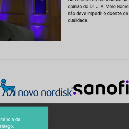
opinião do Dr. J. A. Melo Gom
não deve impedir o doente de 
qualidade.
riência de
3H, esc. 37
tráfego.