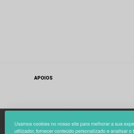
APOIOS
Usamos cookies no nosso site para melhorar a sua expe
Edif. Lisboa Oriente | Av. Infante D. Henrique, n.º 33
utilizador, fornecer conteúdo personalizado e analisar o 