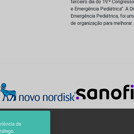
terceiro dia do 19.º Congresso
e Emergência Pediátrica”. A Dr
Emergência Pediátrica, foi u
de organização para melhorar
riência de
3H, esc. 37
tráfego.