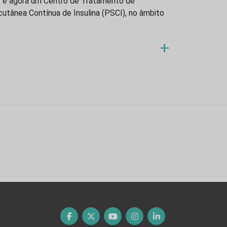
ço é agora um Centro de Tratamento de
utânea Contínua de Insulina (PSCI), no âmbito
+