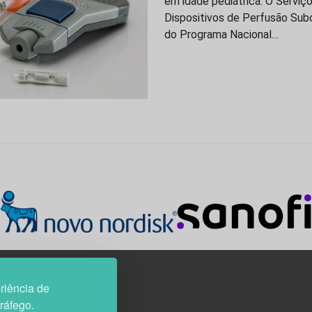
em idade pediátrica. O Servi
Dispositivos de Perfusão Subc
do Programa Nacional…
riência de
3H, esc. 37
tráfego.