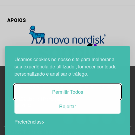
APOIOS
Usamos cookies no nosso site para melhorar a
sua experiência de utilizador, fornecer conteúdo
personalizado e analisar o tráfego.
Edif. Lisboa Oriente | Av. Infante D. Henrique, n.º 333H, esc.
Permitir Todos
37
1800-282 Lisboa | Portugal
Rejeitar
21 850 40 65
Preferências
© 2026 Todos os Direitos Reservados.
Política de